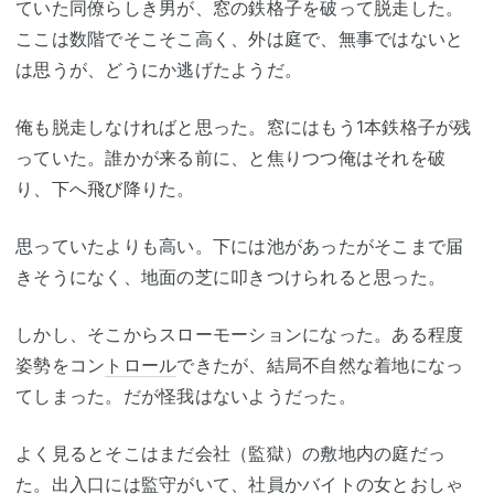
ていた同僚らしき男が、窓の鉄格子を破って脱走した。
ここは数階でそこそこ高く、外は庭で、無事ではないと
は思うが、どうにか逃げたようだ。
俺も脱走しなければと思った。窓にはもう1本鉄格子が残
っていた。誰かが来る前に、と焦りつつ俺はそれを破
り、下へ飛び降りた。
思っていたよりも高い。下には池があったがそこまで届
きそうになく、地面の芝に叩きつけられると思った。
しかし、そこからスローモーションになった。ある程度
姿勢をコン
トロール
できたが、結局不自然な着地になっ
てしまった。だが怪我はないようだった。
よく見るとそこはまだ会社（監獄）の敷地内の庭だっ
た。出入口には監守がいて、社員かバイトの女とおしゃ